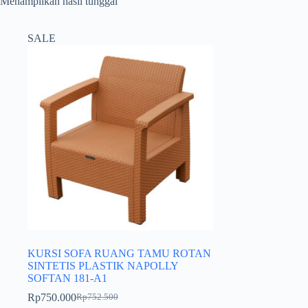
Menampilkan hasil tunggal
SALE
KURSI SOFA RUANG TAMU ROTAN
SINTETIS PLASTIK NAPOLLY
SOFTAN 181-A1
Rp
750.000
Rp
752.500
Harga
Harga