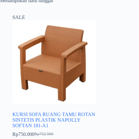
Menampilkan hasil tunggal
SALE
KURSI SOFA RUANG TAMU ROTAN
SINTETIS PLASTIK NAPOLLY
SOFTAN 181-A1
Rp
750.000
Rp
752.500
Harga
Harga