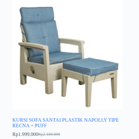
KURSI SOFA SANTAI PLASTIK NAPOLLY TIPE
RECNA + PUFF
Rp
1.999.000
Rp
2.100.000
Harga
Harga