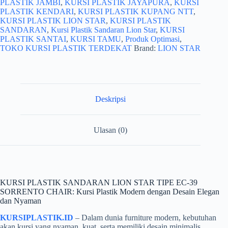
PLASTIK JAMBI
,
KURSI PLASTIK JAYAPURA
,
KURSI
PLASTIK KENDARI
,
KURSI PLASTIK KUPANG NTT
,
KURSI PLASTIK LION STAR
,
KURSI PLASTIK
SANDARAN
,
Kursi Plastik Sandaran Lion Star
,
KURSI
PLASTIK SANTAI
,
KURSI TAMU
,
Produk Optimasi
,
TOKO KURSI PLASTIK TERDEKAT
Brand:
LION STAR
Deskripsi
Ulasan (0)
KURSI PLASTIK SANDARAN LION STAR TIPE EC-39
SORRENTO CHAIR: Kursi Plastik Modern dengan Desain Elegan
dan Nyaman
KURSIPLASTIK.ID
– Dalam dunia furniture modern, kebutuhan
akan kursi yang nyaman, kuat, serta memiliki desain minimalis