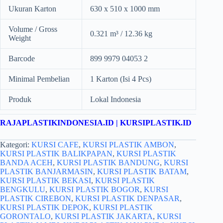
Ukuran Karton
630 x 510 x 1000 mm
Volume / Gross
0.321 m³ / 12.36 kg
Weight
Barcode
899 9979 04053 2
Minimal Pembelian
1 Karton (Isi 4 Pcs)
Produk
Lokal Indonesia
RAJAPLASTIKINDONESIA.ID
|
KURSIPLASTIK.ID
Kategori:
KURSI CAFE
,
KURSI PLASTIK AMBON
,
KURSI PLASTIK BALIKPAPAN
,
KURSI PLASTIK
BANDA ACEH
,
KURSI PLASTIK BANDUNG
,
KURSI
PLASTIK BANJARMASIN
,
KURSI PLASTIK BATAM
,
KURSI PLASTIK BEKASI
,
KURSI PLASTIK
BENGKULU
,
KURSI PLASTIK BOGOR
,
KURSI
PLASTIK CIREBON
,
KURSI PLASTIK DENPASAR
,
KURSI PLASTIK DEPOK
,
KURSI PLASTIK
GORONTALO
,
KURSI PLASTIK JAKARTA
,
KURSI