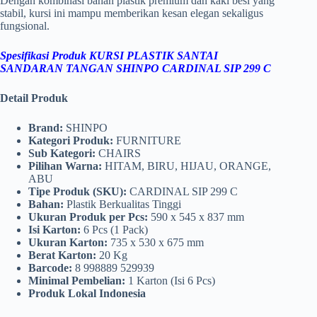
Dengan kombinasi bahan plastik premium dan kaki besi yang
stabil, kursi ini mampu memberikan kesan elegan sekaligus
fungsional.
Spesifikasi Produk KURSI PLASTIK SANTAI
SANDARAN TANGAN SHINPO CARDINAL SIP 299 C
Detail Produk
Brand:
SHINPO
Kategori Produk:
FURNITURE
Sub Kategori:
CHAIRS
Pilihan Warna:
HITAM, BIRU, HIJAU, ORANGE,
ABU
Tipe Produk (SKU):
CARDINAL SIP 299 C
Bahan:
Plastik Berkualitas Tinggi
Ukuran Produk per Pcs:
590 x 545 x 837 mm
Isi Karton:
6 Pcs (1 Pack)
Ukuran Karton:
735 x 530 x 675 mm
Berat Karton:
20 Kg
Barcode:
8 998889 529939
Minimal Pembelian:
1 Karton (Isi 6 Pcs)
Produk Lokal Indonesia