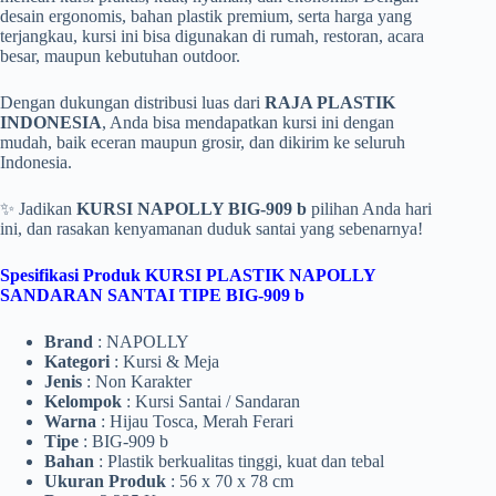
desain ergonomis, bahan plastik premium, serta harga yang
terjangkau, kursi ini bisa digunakan di rumah, restoran, acara
besar, maupun kebutuhan outdoor.
Dengan dukungan distribusi luas dari
RAJA PLASTIK
INDONESIA
, Anda bisa mendapatkan kursi ini dengan
mudah, baik eceran maupun grosir, dan dikirim ke seluruh
Indonesia.
✨ Jadikan
KURSI NAPOLLY BIG-909 b
pilihan Anda hari
ini, dan rasakan kenyamanan duduk santai yang sebenarnya!
Spesifikasi Produk KURSI PLASTIK NAPOLLY
SANDARAN SANTAI TIPE BIG-909 b
Brand
: NAPOLLY
Kategori
: Kursi & Meja
Jenis
: Non Karakter
Kelompok
: Kursi Santai / Sandaran
Warna
: Hijau Tosca, Merah Ferari
Tipe
: BIG-909 b
Bahan
: Plastik berkualitas tinggi, kuat dan tebal
Ukuran Produk
: 56 x 70 x 78 cm