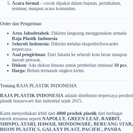
Acara formal
– cocok dipakai dalam hajatan, pernikahan,
seminar, maupun acara komunitas.
Order dan Pengiriman
Area Jabodetabek
: Dikirim langsung menggunakan armada
Raja Plastik Indonesia
.
Seluruh Indonesia
: Dikirim melalui ekspedisi/forwarder
terpercaya.
Asal pengiriman
: Dari Jakarta ke seluruh kota besar maupun
daerah pelosok.
Diskon
: Ada diskon khusus untuk pembelian minimal
10 pcs
.
Harga
: Belum termasuk ongkos kirim.
Tentang RAJA PLASTIK INDONESIA
RAJA PLASTIK INDONESIA
adalah distributor terpercaya perabot
plastik houseware dan industrial sejak 2015.
Kami menyediakan lebih dari
4000 produk plastik
dari berbagai
merek ternama seperti
NAPOLLY, GREEN LEAF, RABBIT,
SHINPO, ATARI, HAWAII, MONDOWARE, BERUANG STAR,
BISON PLASTICS, GALAXY PLAST, PACIFIC, PANDA