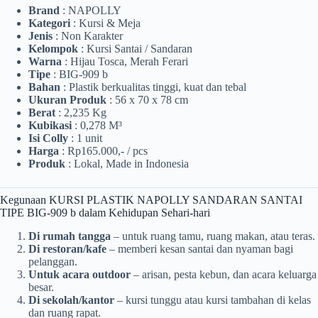
Brand
: NAPOLLY
Kategori
: Kursi & Meja
Jenis
: Non Karakter
Kelompok
: Kursi Santai / Sandaran
Warna
: Hijau Tosca, Merah Ferari
Tipe
: BIG-909 b
Bahan
: Plastik berkualitas tinggi, kuat dan tebal
Ukuran Produk
: 56 x 70 x 78 cm
Berat
: 2,235 Kg
Kubikasi
: 0,278 M³
Isi Colly
: 1 unit
Harga
: Rp165.000,- / pcs
Produk
: Lokal, Made in Indonesia
Kegunaan KURSI PLASTIK NAPOLLY SANDARAN SANTAI
TIPE BIG-909 b dalam Kehidupan Sehari-hari
Di rumah tangga
– untuk ruang tamu, ruang makan, atau teras.
Di restoran/kafe
– memberi kesan santai dan nyaman bagi
pelanggan.
Untuk acara outdoor
– arisan, pesta kebun, dan acara keluarga
besar.
Di sekolah/kantor
– kursi tunggu atau kursi tambahan di kelas
dan ruang rapat.