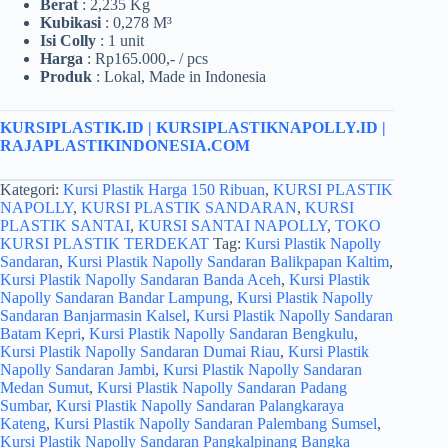
Berat
: 2,235 Kg
Kubikasi
: 0,278 M³
Isi Colly
: 1 unit
Harga
: Rp165.000,- / pcs
Produk
: Lokal, Made in Indonesia
KURSIPLASTIK.ID
|
KURSIPLASTIKNAPOLLY.ID
|
RAJAPLASTIKINDONESIA.COM
Kategori:
Kursi Plastik Harga 150 Ribuan
,
KURSI PLASTIK
NAPOLLY
,
KURSI PLASTIK SANDARAN
,
KURSI
PLASTIK SANTAI
,
KURSI SANTAI NAPOLLY
,
TOKO
KURSI PLASTIK TERDEKAT
Tag:
Kursi Plastik Napolly
Sandaran
,
Kursi Plastik Napolly Sandaran Balikpapan Kaltim
,
Kursi Plastik Napolly Sandaran Banda Aceh
,
Kursi Plastik
Napolly Sandaran Bandar Lampung
,
Kursi Plastik Napolly
Sandaran Banjarmasin Kalsel
,
Kursi Plastik Napolly Sandaran
Batam Kepri
,
Kursi Plastik Napolly Sandaran Bengkulu
,
Kursi Plastik Napolly Sandaran Dumai Riau
,
Kursi Plastik
Napolly Sandaran Jambi
,
Kursi Plastik Napolly Sandaran
Medan Sumut
,
Kursi Plastik Napolly Sandaran Padang
Sumbar
,
Kursi Plastik Napolly Sandaran Palangkaraya
Kateng
,
Kursi Plastik Napolly Sandaran Palembang Sumsel
,
Kursi Plastik Napolly Sandaran Pangkalpinang Bangka