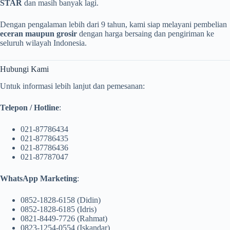
STAR
dan masih banyak lagi.
Dengan pengalaman lebih dari 9 tahun, kami siap melayani pembelian
eceran maupun grosir
dengan harga bersaing dan pengiriman ke
seluruh wilayah Indonesia.
Hubungi Kami
Untuk informasi lebih lanjut dan pemesanan:
Telepon / Hotline
:
021-87786434
021-87786435
021-87786436
021-87787047
WhatsApp Marketing
:
0852-1828-6158 (Didin)
0852-1828-6185 (Idris)
0821-8449-7726 (Rahmat)
0823-1254-0554 (Iskandar)