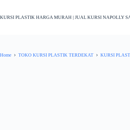
Skip
to
content
KURSI PLASTIK HARGA MURAH | JUAL KURSI NAPOLLY SA
Home
TOKO KURSI PLASTIK TERDEKAT
KURSI PLAS