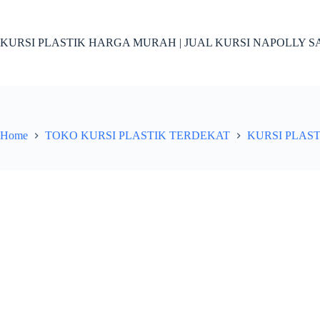
Skip
to
content
KURSI PLASTIK HARGA MURAH | JUAL KURSI NAPOLLY SA
Home
TOKO KURSI PLASTIK TERDEKAT
KURSI PLAS